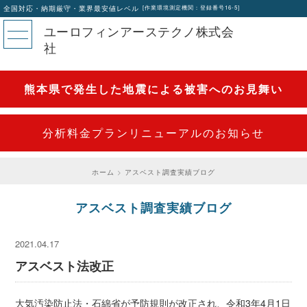
全国対応・納期厳守・業界最安値レベル
[作業環境測定機関：登録番号16-5]
ユーロフィンアーステクノ株式会
社
熊本県で発生した地震による被害へのお見舞い
分析料金プランリニューアルのお知らせ
ホーム
アスベスト調査実績ブログ
アスベスト調査実績ブログ
2021.04.17
アスベスト法改正
大気汚染防止法・石綿省が予防規則が改正され、令和3年4月1日