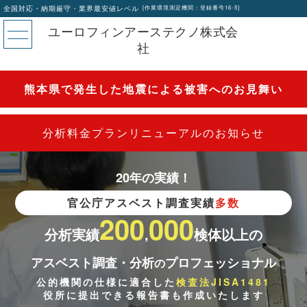
全国対応・納期厳守・業界最安値レベル
[作業環境測定機関：登録番号16-5]
ユーロフィンアーステクノ株式会
社
熊本県で発生した地震による被害へのお見舞い
分析料金プランリニューアルのお知らせ
20年の実績！
官公庁アスベスト調査実績
多数
200
000
分析実績
,
検体以上
の
アスベスト調査・分析
プロフェッショナル
の
公的機関の仕様に適合した
検査法JISA1481
役所に提出できる報告書も作成いたします