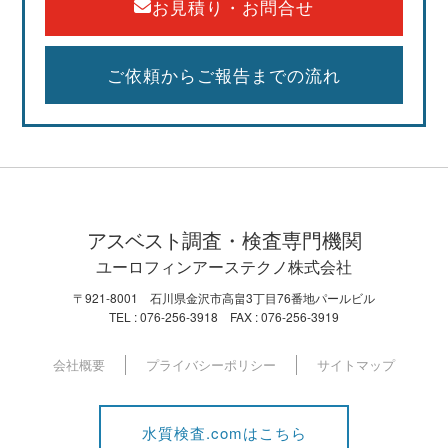
余震の続く中、スタッフ一同とても励まされました。本当に
お見積り・お問合せ
ありがとうございました。
皆様への御礼が遅くなりましたこと、お詫び申し上げます。
今後も皆様のお役に立てるよう、業務に邁進してまいります
ご依頼からご報告までの流れ
ので、何卒よろしくお願いいたします。
2024.01.01
社名変更のご案内
この度、弊社はユーロフィンアーステクノ株式会社へ社名変
更いたしました。
アスベスト
調査・検査専門機関
2023.07.14
ユーロフィンアーステクノ株式会社
2023NEW環境展／地球温暖化防止展に出展いたしま
〒921-8001 石川県金沢市高畠3丁目76番地パールビル
した
TEL : 076-256-3918 FAX : 076-256-3919
2023年5月24日～5月26日に東京ビックサイトで開催されま
した
「2023NEW環境展／地球温暖化防止展」
にユーロフィ
会社概要
プライバシーポリシー
サイトマップ
ングループとして出展いたしました。
ブースへはありがたいことに、たくさんの方が足を運んでく
だいました。お立ち寄りいただきました皆様、誠にありがと
水質検査.comはこちら
うございました。