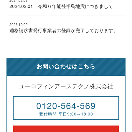
2024.02.07
2024.02.01 令和６年能登半島地震につきまして
2023.10.02
適格請求書発行事業者の登録が完了しております。
2023.09.01
石膏ボードのアスベスト
お問い合わせはこちら
2024.02.01
令和6年能登半島地震につきまして
2023.03.23
アスベスト調査に資格が必要になります
2024年1月1日に発生いたしました能登半島地震につきまし
ユーロフィンアーステクノ株式会社
て、被災された皆様、ならびにそのご家族の皆様に心よりお
見舞い申し上げます。
弊社も事務所に被害がありました。幸い大事には至らず、数
0120-564-569
日前にようやく元の業務形態に戻りました。
ご迷惑をおかけし申し訳ございませんでした。
受付時間 平日9:00～18:00
皆様にはご協力をいただけました事、大変感謝いたします。
また、たくさんの心温まるお言葉をかけていただきました。