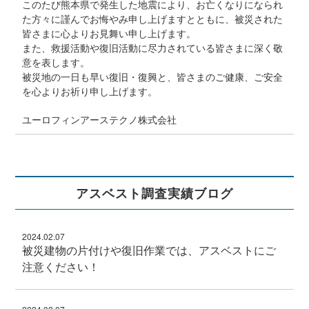
このたび熊本県で発生した地震により、お亡くなりになられ
た方々に謹んでお悔やみ申し上げますとともに、被災された
皆さまに心よりお見舞い申し上げます。
また、救援活動や復旧活動に尽力されている皆さまに深く敬
意を表します。
被災地の一日も早い復旧・復興と、皆さまのご健康、ご安全
を心よりお祈り申し上げます。
ユーロフィンアーステクノ株式会社
2025.10.30
分析料金プランリニューアルのお知らせ
この度、分析料金プランをリニューアルする事となりまし
アスベスト調査実績ブログ
た。
2025年11月4日検体到着分より新プランでの受付を開始いた
します。
2024.02.07
納期・価格ともに、より多くのお客様にご利用いただきやす
被災建物の片付けや復旧作業では、アスベストにご
いプランを設定いたしました。
注意ください！
ニーズに応じてご活用いただけますと幸いです。
引き続き、ユーロフィンアーステクノ株式会社をご愛顧賜り
ますよう、よろしくお願い申し上げます。