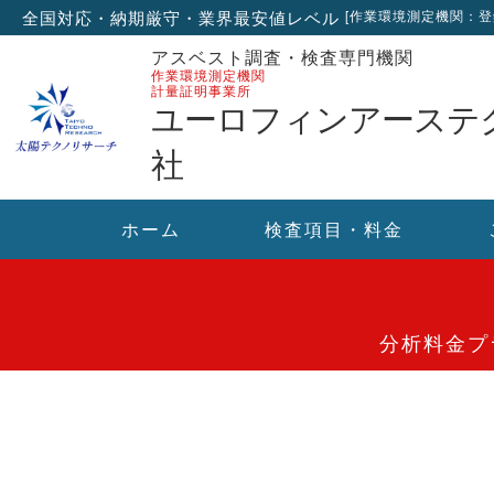
全国対応・納期厳守・業界最安値レベル
[作業環境測定機関：登録
アスベスト調査・検査専門機関
作業環境測定機関
計量証明事業所
ユーロフィンアーステ
社
ホーム
検査項目・料金
分析料金プ