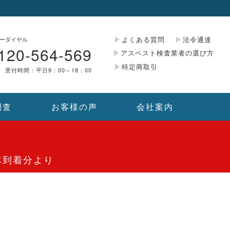
よくある質問
法令通達
ーダイヤル
120-564-569
アスベスト検査業者の選び方
特定商取引
受付時間：平日9：00～18：00
調査
お客様の声
会社案内
検体到着分より