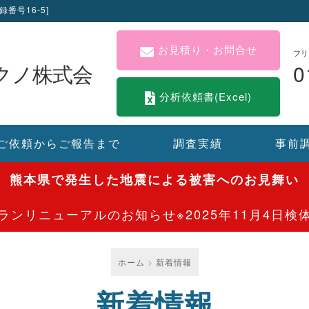
番号16-5]
お見積り・お問合せ
フリ
0
クノ株式会
分析依頼書
(Excel)
ご依頼からご報告まで
調査実績
事前
熊本県で発生した地震による被害へのお見舞い
ランリニューアルのお知らせ
※2025年11月4日
ホーム
新着情報
新着情報